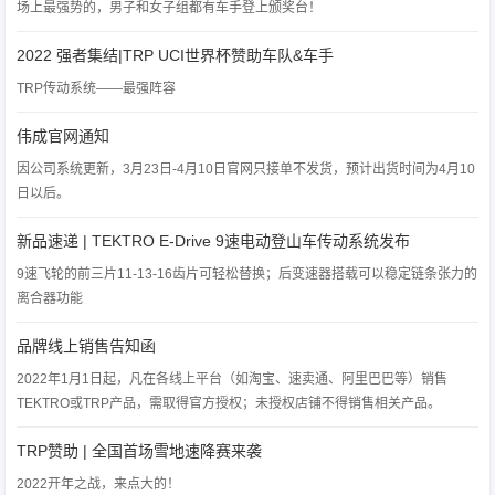
场上最强势的，男子和女子组都有车手登上颁奖台！
2022 强者集结|TRP UCI世界杯赞助车队&车手
TRP传动系统——最强阵容
伟成官网通知
因公司系统更新，3月23日-4月10日官网只接单不发货，预计出货时间为4月10
日以后。
新品速递 | TEKTRO E-Drive 9速电动登山车传动系统发布
9速飞轮的前三片11-13-16齿片可轻松替换；后变速器搭载可以稳定链条张力的
离合器功能
品牌线上销售告知函
2022年1月1日起，凡在各线上平台（如淘宝、速卖通、阿里巴巴等）销售
TEKTRO或TRP产品，需取得官方授权；未授权店铺不得销售相关产品。
TRP赞助 | 全国首场雪地速降赛来袭
2022开年之战，来点大的！