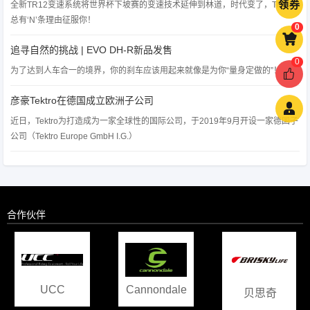
领券
全新TR12变速系统将世界杯下坡赛的变速技术延伸到林道，时代变了，TR12
总有‘N’条理由征服你！
0

追寻自然的挑战 | EVO DH-R新品发售
0
为了达到人车合一的境界，你的刹车应该用起来就像是为你“量身定做的”！

彦豪Tektro在德国成立欧洲子公司

近日，Tektro为打造成为一家全球性的国际公司，于2019年9月开设一家德国子
公司（Tektro Europe GmbH I.G.）
合作伙伴
Cannondale
贝思奇
泰格岭山地
公园